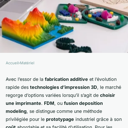
Accueil
›
Matériel
MATÉRIEL
Comment choisir une
Avec l’essor de la
fabrication additive
et l’évolution
rapide des
technologies d’impression 3D
, le marché
imprimante 3D FDM pour la
regorge d’options variées lorsqu’il s’agit de
choisir
création de prototypes
une imprimante
.
FDM
, ou
fusion deposition
industriels?
modeling
, se distingue comme une méthode
privilégiée pour le
prototypage
industriel grâce à son
Soline
•
23 septembre 2024
•
4 min de lecture
coût
abordable et sa facilité d’utilisation. Pour les