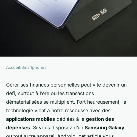
Accueil
›
Smartphones
SMARTPHONES
Comment paramétrer et
Gérer ses finances personnelles peut vite devenir un
défi, surtout à l’ère où les transactions
utiliser une application de
dématérialisées se multiplient. Fort heureusement, la
gestion des dépenses pour
technologie vient à notre rescousse avec des
surveiller vos finances sur un
applications mobiles
dédiées à la
gestion des
Samsung Galaxy?
dépenses
. Si vous disposez d’un
Samsung Galaxy
ou tout autre appareil Android, cet article vous