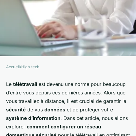
Accueil
›
High tech
HIGH TECH
Comment configurer un
Le
télétravail
est devenu une norme pour beaucoup
d’entre vous depuis ces dernières années. Alors que
réseau domestique sécurisé
vous travaillez à distance, il est crucial de garantir la
pour le télétravail ?
sécurité
de vos
données
et de protéger votre
système d’information
. Dans cet article, nous allons
Soline
•
23 septembre 2024
•
5 min de lecture
explorer
comment configurer un réseau
domestique sécurisé
pour le télétravail en optimisant