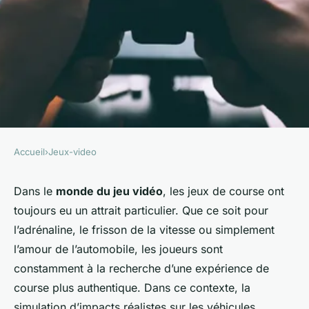
Accueil
›
Jeux-video
JEUX-VIDEO
Quels sont les défis de la
Dans le
monde du jeu vidéo
, les jeux de course ont
toujours eu un attrait particulier. Que ce soit pour
création d'un jeu de course
l’adrénaline, le frisson de la vitesse ou simplement
avec des impacts réalistes sur
l’amour de l’automobile, les joueurs sont
les véhicules?
constamment à la recherche d’une expérience de
course plus authentique. Dans ce contexte, la
Soline
•
23 septembre 2024
•
6 min de lecture
simulation d’impacts réalistes sur les véhicules