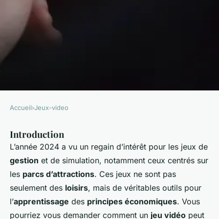
Accueil
›
Jeux-video
JEUX-VIDEO
Introduction
Comment un jeu de gestion de
L’année 2024 a vu un regain d’intérêt pour les jeux de
parc d'attractions peut-il
gestion
et de simulation, notamment ceux centrés sur
enseigner les principes de
les
parcs d’attractions
. Ces jeux ne sont pas
l'économie?
seulement des
loisirs
, mais de véritables outils pour
l’
apprentissage
des
principes économiques
. Vous
Soline
•
23 septembre 2024
•
8 min de lecture
pourriez vous demander comment un
jeu vidéo
peut