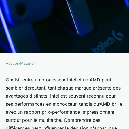
Accueil
›
Matériel
MATÉRIEL
Comparaison entre
Choisir entre un processeur Intel et un AMD peut
sembler déroutant, tant chaque marque présente des
processeurs Intel et AMD
avantages distincts. Intel est souvent reconnu pour
ses performances en monocœur, tandis qu’AMD brille
Soline
•
9 octobre 2024
•
9 min de lecture
avec un rapport prix-performance impressionnant,
surtout pour le multitâche. Comprendre ces
différences peut influencer la décision d'achat, que